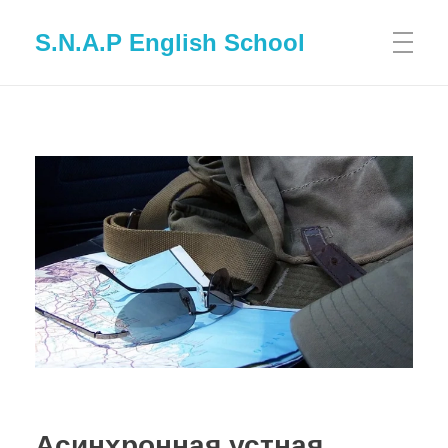
S.N.A.P English School
Асинхронная устная